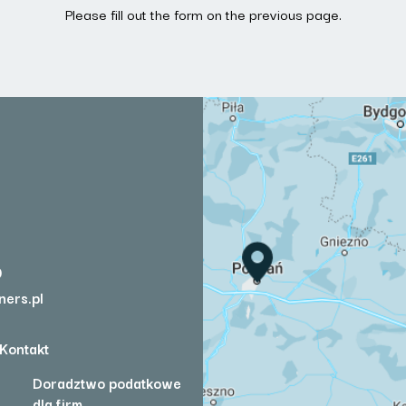
Please fill out the form on the previous page.
0
ners.pl
Kontakt
Doradztwo podatkowe
dla firm