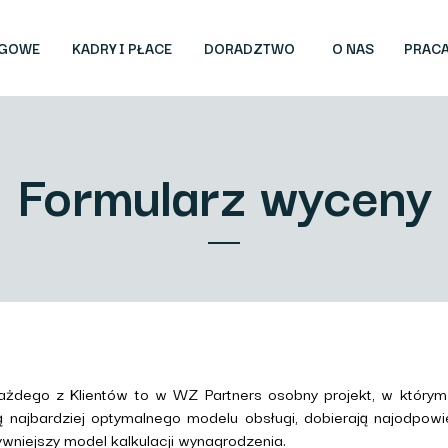
ĘGOWE
KADRY I PŁACE
DORADZTWO
O NAS
PRAC
Formularz wyceny
ażdego z Klientów to w WZ Partners osobny projekt, w który
ą najbardziej optymalnego modelu obsługi, dobierają najodpowie
wniejszy model kalkulacji wynagrodzenia.