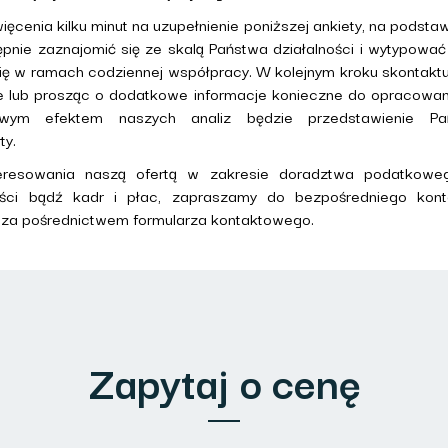
cenia kilku minut na uzupełnienie poniższej ankiety, na podstaw
ępnie zaznajomić się ze skalą Państwa działalności i wytypowa
się w ramach codziennej współpracy. W kolejnym kroku skontakt
e lub prosząc o dodatkowe informacje konieczne do opracowan
wym efektem naszych analiz będzie przedstawienie Pań
ty.
eresowania naszą ofertą w zakresie doradztwa podatkowe
ści bądź kadr i płac, zapraszamy do bezpośredniego kont
a za pośrednictwem formularza kontaktowego.
Zapytaj o cenę