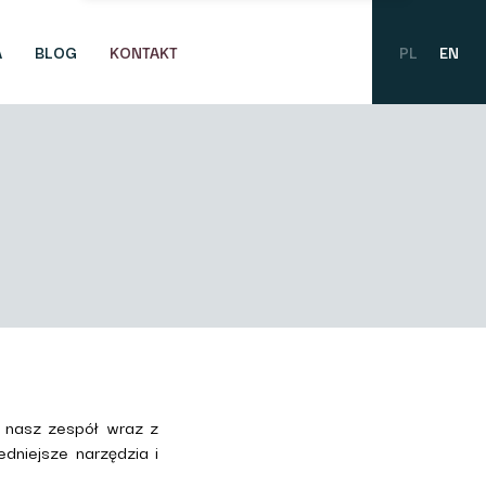
A
BLOG
KONTAKT
PL
EN
m nasz zespół wraz z
dniejsze narzędzia i