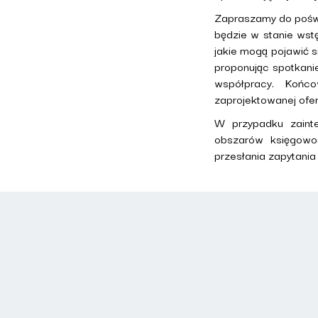
Zapraszamy do poświę
będzie w stanie wst
jakie mogą pojawić 
proponując spotkani
współpracy. Końco
zaprojektowanej ofer
W przypadku zaint
obszarów księgowo
przesłania zapytani