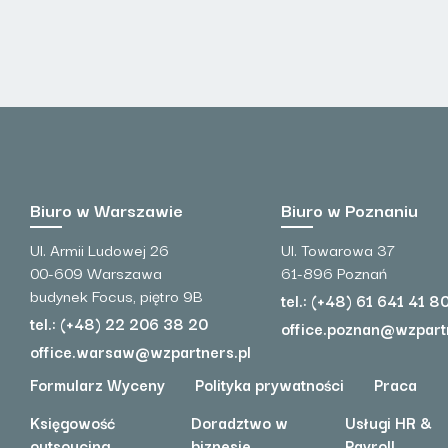
Biuro w Warszawie
Biuro w Poznaniu
Ul. Armii Ludowej 26
Ul. Towarowa 37
00-609 Warszawa
61-896 Poznań
budynek Focus, piętro 9B
tel.: (+48) 61 641 41 8
tel.: (+48) 22 206 38 20
office.poznan@wzpart
office.warsaw@wzpartners.pl
Formularz Wyceny
Polityka prywatności
Praca
Księgowość
Doradztwo w
Usługi HR &
outsoucing
biznesie
Payroll