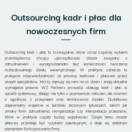
Outsourcing kadr i płac dla
nowoczesnych firm
Outsourcing kadr i płac to rozwiązanie, które coraz częściej wybiera
przedsiębiorca, chcący uporządkować obszar związany z
zatrudnieniem i wynagrodzeniami bez konieczności tworzenia
rozbudowanego działu wewnętrznego. W praktyce oznacza to
przejęcie odpowiedzialności za procesy kadrowe i płacowe przez
zespół specjalistów, którzy zajmują się nimi na co dzień i znają aktualne
wymagania prawne. WZ Partners prowadzi obsługę kadr i płac w
sposób systemowy, dbając nie tylko o poprawność naliczeń, ale również
o zgodność z przepisami oraz terminowość działań. Dodatkowo
zapewniamy wsparcie w bardziej złożonych sytuacjach, takich jak
zmiany form zatrudnienia, reorganizacje czy interpretacja przepisów,
które w praktyce często budzą wątpliwości. Dzięki temu obszar
płacowy przestaje być ryzykiem operacyjnym, a staje się stabilnym
elementem funkcjonowania firmy.