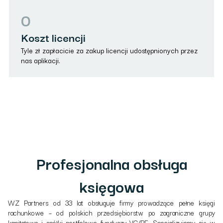
0
Koszt licencji
Tyle zł zapłacicie za zakup licencji udostępnionych przez
nas aplikacji.
Profesjonalna obsługa
księgowa
WZ Partners od 33 lat obsługuje firmy prowadzące pełne księgi
rachunkowe – od polskich przedsiębiorstw po zagraniczne grupy
kapitałowe i spółki portfelowe funduszy VC/PE. Specjalizujemy się w