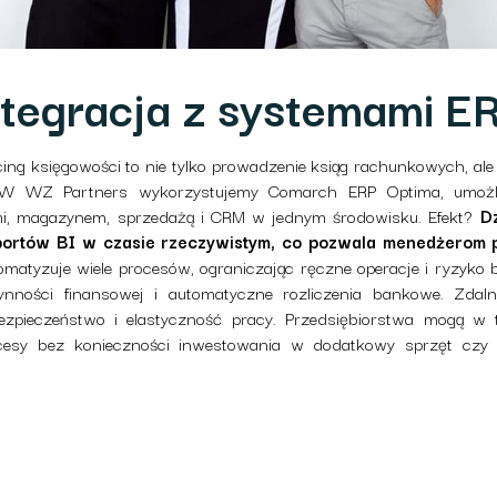
ntegracja z systemami E
ng księgowości to nie tylko prowadzenie ksiąg rachunkowych, ale
 WZ Partners wykorzystujemy Comarch ERP Optima, umożli
mi, magazynem, sprzedażą i CRM w jednym środowisku. Efekt?
D
aportów BI w czasie rzeczywistym, co pozwala menedżerom
atyzuje wiele procesów, ograniczając ręczne operacje i ryzyko 
łynności finansowej i automatyczne rozliczenia bankowe. Zda
zpieczeństwo i elastyczność pracy. Przedsiębiorstwa mogą w
cesy bez konieczności inwestowania w dodatkowy sprzęt czy 