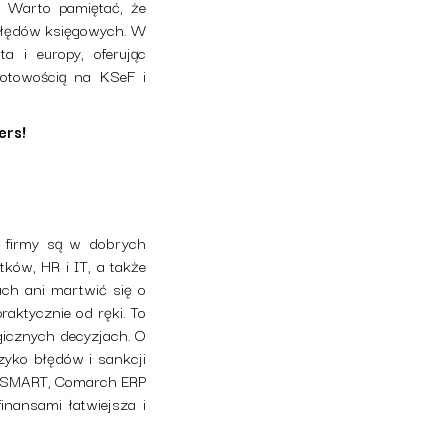
. Warto pamiętać, że
 błędów księgowych. W
a i europy, oferując
gotowością na KSeF i
ers!
e firmy są w dobrych
ów, HR i IT, a także
ach ani martwić się o
aktycznie od ręki. To
gicznych decyzjach. O
zyko błędów i sankcji
deoSMART, Comarch ERP
inansami łatwiejsza i