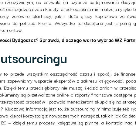
e rzeczywistym, co pozwala na szybsze podejmowanie decyzji
też oszczędzać czas i koszty, a jednocześnie minimalizuje ryzyko
my zarówno start-upy, jak i duże grupy kapitałowe ze świat
wane do potrzeb klienta. Wszystko to dostępne jest z pełną 
dokumentów.
wości Bydgoszcz? Sprawdź, dlaczego warto wybrać WZ Partn
outsourcingu
y to przede wszystkim oszczędność czasu i spokój, że finans
rs zapewniamy wsparcie ekspertów z zakresu księgowości, podatk
 Dzięki temu przedsiębiorcy nie muszą śledzić zmian w przepis
okumenty są przetwarzane online, a raporty finansowe dostępne pr
zejrzystość procesów i pozwala menedżerom skupić się na strate
 Kluczową informacją jest to, że outsourcing minimalizuje też ry
wo klienci korzystają z nowoczesnych narzędzi, takich jak Sal
 BI — dzięki temu procesy księgowe są płynne, a kontrola nad f