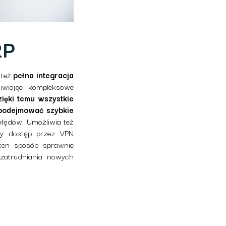
RP
 też
pełna integracja
wiając kompleksowe
zięki temu wszystkie
 podejmować szybkie
błędów. Umożliwia też
lny dostęp przez VPN
 ten sposób sprawnie
zatrudniania nowych