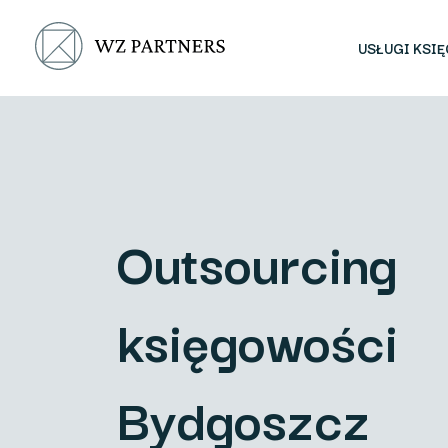
USŁUGI KSI
Outsourcing
księgowości
Bydgoszcz