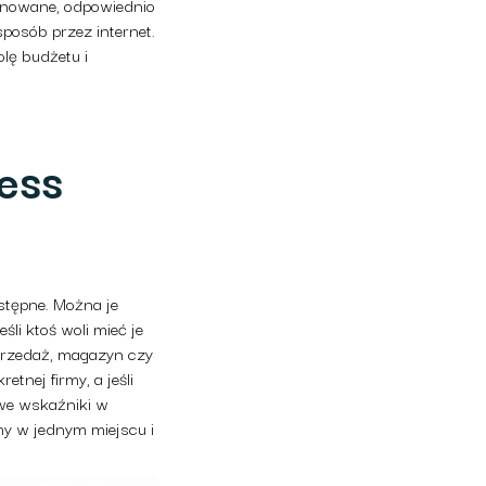
skanowane, odpowiednio
posób przez internet.
lę budżetu i
ess
stępne. Można je
li ktoś woli mieć je
sprzedaż, magazyn czy
tnej firmy, a jeśli
owe wskaźniki w
my w jednym miejscu i