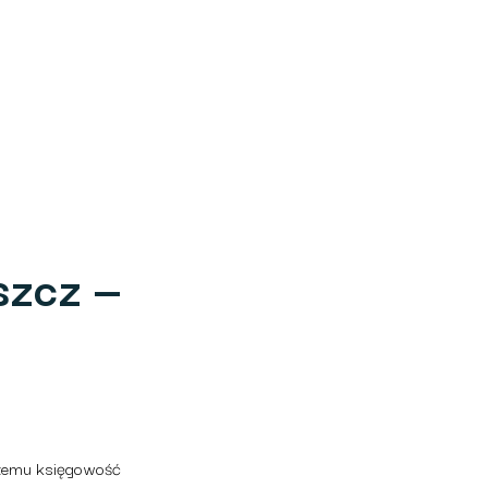
szcz —
zemu księgowość