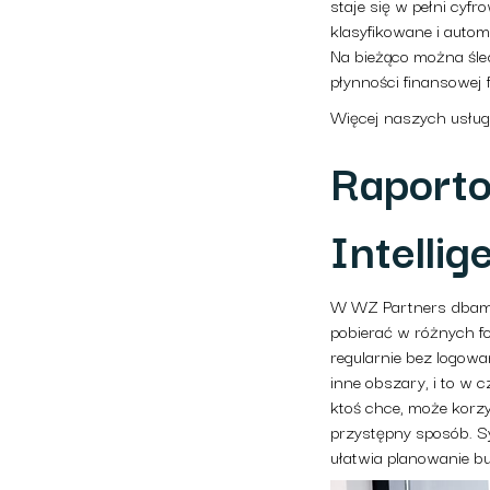
staje się w pełni cyf
klasyfikowane i autom
Na bieżąco można śled
płynności finansowej 
Więcej naszych usług
Raporto
Intellig
W WZ Partners dbamy 
pobierać w różnych fo
regularnie bez logowa
inne obszary, i to w 
ktoś chce, może korz
przystępny sposób. Sy
ułatwia planowanie bu