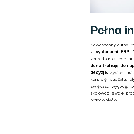
Pełna i
Nowoczesny outsourci
z systemami ERP.
W
zarządzanie finansa
dane trafiają do r
decyzje.
System autom
kontrolę budżetu, p
zwiększa wygodę, be
skalować swoje pro
pracowników.