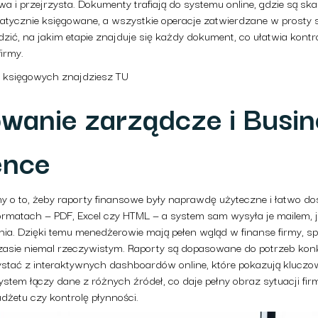
rowa i przejrzysta. Dokumenty trafiają do systemu online, gdzie są 
atycznie księgowane, a wszystkie operacje zatwierdzane w prosty s
zić, na jakim etapie znajduje się każdy dokument, co ułatwia kontro
firmy.
 księgowych znajdziesz TU
wanie zarządcze i Busin
ence
o to, żeby raporty finansowe były naprawdę użyteczne i łatwo do
rmatach — PDF, Excel czy HTML — a system sam wysyła je mailem, jeś
nia. Dzięki temu menedżerowie mają pełen wgląd w finanse firmy, 
czasie niemal rzeczywistym. Raporty są dopasowane do potrzeb konkre
ystać z interaktywnych dashboardów online, które pokazują klucz
stem łączy dane z różnych źródeł, co daje pełny obraz sytuacji fir
dżetu czy kontrolę płynności.