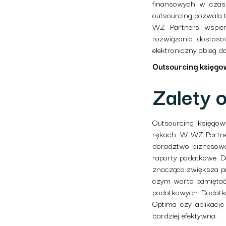
finansowych w czasi
outsourcing pozwala 
WZ Partners wspiera
rozwiązania dostoso
elektroniczny obieg 
Outsourcing księgo
Zalety 
Outsourcing księgow
rękach. W WZ Partne
doradztwo biznesowe.
raporty podatkowe. D
znacząco zwiększa pr
czym warto pamiętać?
podatkowych. Dodatko
Optima czy aplikacje
bardziej efektywna.