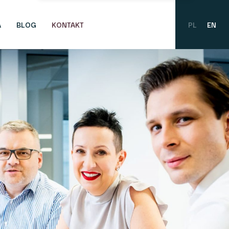
A
BLOG
KONTAKT
PL
EN