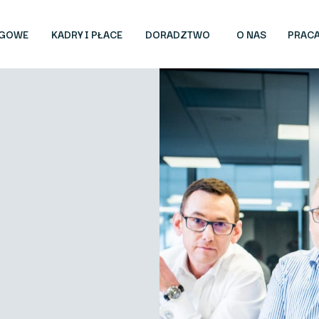
ĘGOWE
KADRY I PŁACE
DORADZTWO
O NAS
PRAC