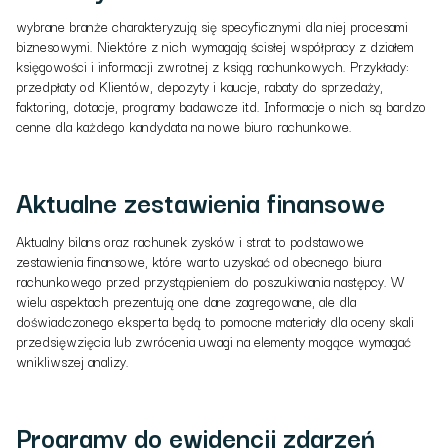
wybrane branże charakteryzują się specyficznymi dla niej procesami
biznesowymi. Niektóre z nich wymagają ścisłej współpracy z działem
księgowości i informacji zwrotnej z ksiąg rachunkowych. Przykłady:
przedpłaty od Klientów, depozyty i kaucje, rabaty do sprzedaży,
faktoring, dotacje, programy badawcze itd. Informacje o nich są bardzo
cenne dla każdego kandydata na nowe biuro rachunkowe.
Aktualne zestawienia finansowe
Aktualny bilans oraz rachunek zysków i strat to podstawowe
zestawienia finansowe, które warto uzyskać od obecnego biura
rachunkowego przed przystąpieniem do poszukiwania następcy. W
wielu aspektach prezentują one dane zagregowane, ale dla
doświadczonego eksperta będą to pomocne materiały dla oceny skali
przedsięwzięcia lub zwrócenia uwagi na elementy mogące wymagać
wnikliwszej analizy.
Programy do ewidencji zdarzeń