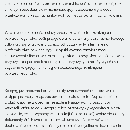
Jest kilka elementów, które warto zweryfikować lub potwierdzić, aby
uniknąć niespodzianek w momencie, gdy rozpocznie się proces
przekazywania ksiąg rachunkowych pomiędzy biurami rachunkowymi.
W pierwszej kolejności należy zweryfikować status zamknięcia
poprzedniego roku. Jeśli przygotowania do zmiany biura rachunkowego
odbywają się w trakcie drugiego półrocza – w tym terminie na
platformie ekrs powinno być już opublikowane zatwierdzone
sprawozdanie finansowe za miniony rok obrotowy. Jeśli z jakichkolwiek
przyczyn nie jest ono tam dostępne – przyczyny te należy wyjaśnić i
uzgodnić wiążący harmonogram ostatecznego zamknięcia
poprzedniego roku.
Kolejną, już znacznie bardziej analityczną czynnością, którą warto
podjąć, jest weryfikacja zestawienia obrotów i sald. Najlepiej jest to
zrobić wspólnie z obecnym zespołem księgowych prosząc, aby
wskazali, które salda wymagają z ich perspektywy wyjaśnienia. Może
okazać się, że do wybranych transakcji (np. płatności) wciąż nie dotarły
dokumenty
źródłowe (np. faktury lub umowy). Należy wówczas
dochować wszelkich starań, aby uzupełnić wszystkie wskazane braki.