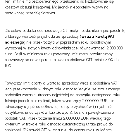
Ten limit nie ma bezpośredniego przełożenia na kształtowanie się
kosztów obsługi księgowej. Ma jednak niebagatelny wpływ na
rentowność przedsiębiorstwa.
Dla celów podatku dochodowego CIT małym podatnikiem jest podatnik,
u którego wartość przychodu ze sprzedaży (
wraz z kwotą VAT
należnego
) nie przekroczyła w poprzednim roku podatkowym
wyrażonej w złotych kwoty odpowiadającej równowartości 2.000.000
euro. Jeśli w minionym roku powyższy limit został przekroczony,
począwszy od nowego roku stawka podatkowa CIT rośnie z 9% do
19%.
Powyższy limit, oparty o wartość sprzedaży wraz z podatkiem VAT i
jego przekroczenie w danym roku oznacza jedynie, że status małego
podatnika zostanie utracony najpóźniej od początku następnego roku.
Istnieje jednak kolejny limit, także wynoszący 2.000.000 EUR, ale
odnoszący się już do całkowitej liczby przychodów (innych niż
klasyfikowane do zysków kapitałowych), bez ich powiększenia o
podatek VAT. Przekroczenie limitu 2.000.000 EUR według tego
kryterium w trakcie roku oznacza automatyczną utratę prawa do
obniżonej, 9% stawki CIT w stosunku do całego roku, w którym