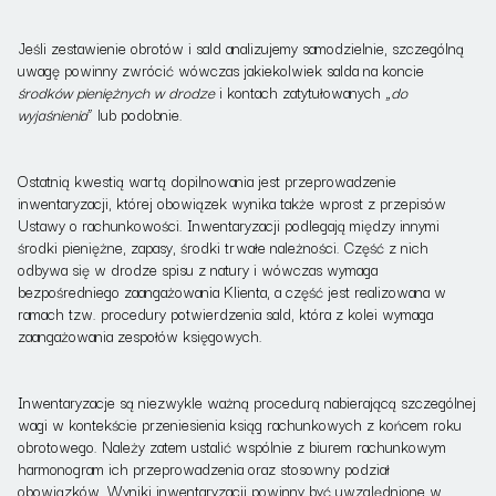
Jeśli zestawienie obrotów i sald analizujemy samodzielnie, szczególną
uwagę powinny zwrócić wówczas jakiekolwiek salda na koncie
środków pieniężnych w drodze
i kontach zatytułowanych „
do
wyjaśnienia
” lub podobnie.
Ostatnią kwestią wartą dopilnowania jest przeprowadzenie
inwentaryzacji, której obowiązek wynika także wprost z przepisów
Ustawy o rachunkowości. Inwentaryzacji podlegają między innymi
środki pieniężne, zapasy, środki trwałe należności. Część z nich
odbywa się w drodze spisu z natury i wówczas wymaga
bezpośredniego zaangażowania Klienta, a część jest realizowana w
ramach tzw. procedury potwierdzenia sald, która z kolei wymaga
zaangażowania zespołów księgowych.
Inwentaryzacje są niezwykle ważną procedurą nabierającą szczególnej
wagi w kontekście przeniesienia ksiąg rachunkowych z końcem roku
obrotowego. Należy zatem ustalić wspólnie z biurem rachunkowym
harmonogram ich przeprowadzenia oraz stosowny podział
obowiązków. Wyniki inwentaryzacji powinny być uwzględnione w