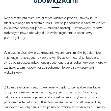
Najczęstszą praktyką jest przeprowadzanie procesu zmiany biura
rachunkowego na przełomie roku. Jest to jednocześnie czas, w którym
zwiększyć należy czujność w zakresie szeregu ustawowych limitów
rodzących nowe obowiązki lub zmieniające status podatkowy
przedsiębiorcy.
Większość skutków przekroczenia wybranych limitów będzie miało
implikację na następny rok obrotowy. Co zatem naturalne, będzie to
okres poza odpowiedzialnością obecnego biura rachunkowego, które w
związku z tym najpewniej zaniecha monitorowania właściwych
wskaźników.
Z kolei uzyskanie przez nowe biuro wglądu w pełną dokumentację i
następnie zaznajomienie się z nią, zajmie trochę czasu. Gdy nowy
usługodawca zorientuje się co do przekroczenia wybranych limitów,
przekazanie tej informacji Klientowi może się okazać dla niego dużą
niespodzianką i będzie już za późno na zmianę zastanego stanu rzeczy.