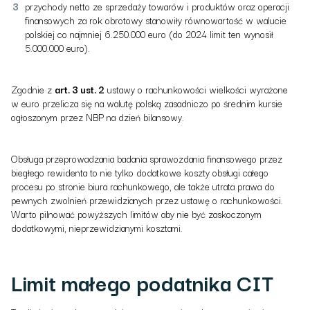
przychody netto ze sprzedaży towarów i produktów oraz operacji
finansowych za rok obrotowy stanowiły równowartość w walucie
polskiej co najmniej 6.250.000 euro (do 2024 limit ten wynosił
5.000.000 euro).
Zgodnie z
art. 3 ust. 2
ustawy o rachunkowości wielkości wyrażone
w euro przelicza się na walutę polską zasadniczo po średnim kursie
ogłoszonym przez NBP na dzień bilansowy.
Obsługa przeprowadzania badania sprawozdania finansowego przez
biegłego rewidenta to nie tylko dodatkowe koszty obsługi całego
procesu po stronie biura rachunkowego, ale także utrata prawa do
pewnych zwolnień przewidzianych przez ustawę o rachunkowości.
Warto pilnować powyższych limitów aby nie być zaskoczonym
dodatkowymi, nieprzewidzianymi kosztami.
Limit małego podatnika CIT