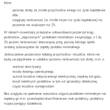
które:
poniosły stratę ze źródła przychodów innego niż zyski kapitałowe
albo
osiągnęły rentowność (w źródle innym niż zyski kapitałowe) na
poziomie nie większym niż 2%
W ramach nowelizacji przepisów ustawodawca poszerzył krąg
podmiotów „zagrożonych” podatkiem minimalnym zwiększając z 1 do
2% poziom rentowności stanowiącej próg, poniżej którego spółki
zostaną zobowiązane do zapłaty podatku minimalnego
Jednocześnie poszerzono katalog przychodów i kosztów, które nie
będą uwzględniane w ustalaniu poziomu rentowności lub straty, m.in. o:
wartość amortyzacji,
koszty leasingu operacyjnego,
wzrost kosztów nabycia energii elektrycznej, cieplnej lub gazu,
koszt niektórych podatków w tym od sprzedaży detalicznej,
część kosztów wynagrodzeń.
Bez względu na spełnienie warunków objęcia podatkiem minimalnym nie
zapłacą go m.in. przedsiębiorstwa finansowe, mali podatnicy, podatnicy
rozpoczynający działalność.