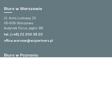
Biuro w Warszawie
Ul. Armii Ludowej 26
00-609 Warszawa
budynek Focus, piętro 9B
tel.: (+48) 22 206 38 20
office.warsaw@wzpartners.pl
Biuro w Poznaniu
Ul. Towarowa 37
61-896 Poznań
tel.: (+48) 61 641 41 80
office.poznan@wzpartners.pl
Formularz Wyceny
Polityka prywatności
Praca
Kontakt
Księgowość outsoucing
Doradztwo w biznesie