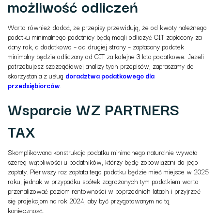
możliwość odliczeń
Warto również dodać, że przepisy przewidują, że od kwoty należnego
podatku minimalnego podatnicy będą mogli odliczyć CIT zapłacony za
dany rok, a dodatkowo – od drugiej strony – zapłacony
podatek
minimalny będzie odliczany od CIT za kolejne 3 lata podatkowe. Jeżeli
potrzebujesz szczegółowej analizy tych przepisów, zapraszamy do
skorzystania z usług
doradztwa podatkowego dla
przedsiębiorców
.
Wsparcie WZ PARTNERS
TAX
Skomplikowana konstrukcja podatku minimalnego naturalnie wywoła
szereg wątpliwości u podatników, którzy będę zobowiązani do jego
zapłaty. Pierwszy raz zapłata tego podatku będzie mieć miejsce w 2025
roku, jednak w przypadku spółek zagrożonych tym podatkiem warto
przenalizować poziom rentowności w poprzednich latach i przyjrzeć
się projekcjom na rok 2024, aby być przygotowanym na tą
konieczność.